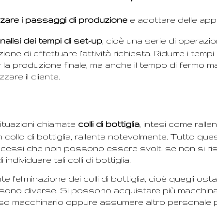
zzare i passaggi di produzione
e adottare delle app
nalisi dei tempi di set-up
, cioè una serie di operazi
ione di effettuare l’attività richiesta. Ridurre i tem
 la produzione finale, ma anche il tempo di fermo ma
zare il cliente.
ituazioni chiamate
colli di bottiglia
, intesi come rall
 collo di bottiglia, rallenta notevolmente. Tutto q
ocessi che non possono essere svolti se non si risolve
dividuare tali colli di bottiglia.
eliminazione dei colli di bottiglia, cioè quegli ostac
sono diverse. Si possono acquistare più macchinari 
sso macchinario oppure assumere altro personale per