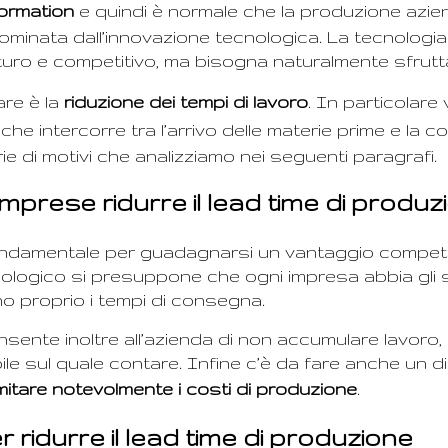
formation
e quindi è normale che la produzione aziend
ominata dall’innovazione tecnologica. La tecnologia
uro e competitivo, ma bisogna naturalmente sfrutta
are è la
riduzione dei tempi di lavoro
. In particolare
 che intercorre tra l’arrivo delle materie prime e la c
e di motivi che analizziamo nei seguenti paragrafi.
 imprese ridurre il lead time di produ
fondamentale per guadagnarsi un vantaggio competiti
logico si presuppone che ogni impresa abbia gli stru
ono proprio i tempi di consegna.
onsente inoltre all’azienda di non accumulare lavoro
e sul quale contare. Infine c’è da fare anche un d
imitare notevolmente i
costi di produzione
.
r ridurre il lead time di produzione