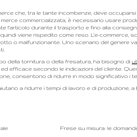
e che, tra le tante incombenze, deve occuparsi al
a merce commercializzata, è necessario usare prodot
l’articolo durante il trasporto e fino alla consegn
e quindi viene rispedito come reso. L’e-commerce, s
o rotto o malfunzionante. Uno scenario del genere 
i.
o della tornitura o della fresatura, ha bisogno di
ut
 efficace secondo le indicazioni del cliente. Questi
ne, consentono di ridurre in modo significativo i t
tano a ridurre i tempi di lavoro e di produzione, a 
iale
Frese su misura: le domande