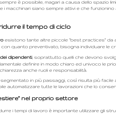
mpre è possibile, magari a causa dello spazio limit
he i macchinari siano sempre attivi e che funzionino
idurre il tempo di ciclo
vo
esistono tante altre piccole “best practices” da 
a con quanto preventivato, bisogna individuare le crit
dei dipendenti
, soprattutto quelli che devono svolg
ntale definire in modo chiaro ed univoco le priorità
hiarezza anche ruoli e responsabilità.
 va segmentato in più passaggi, così risulta più facil
bile automatizzare tutte le lavorazioni che lo conse
estiere” nel proprio settore
rre i tempi di lavoro è importante utilizzare gli stru