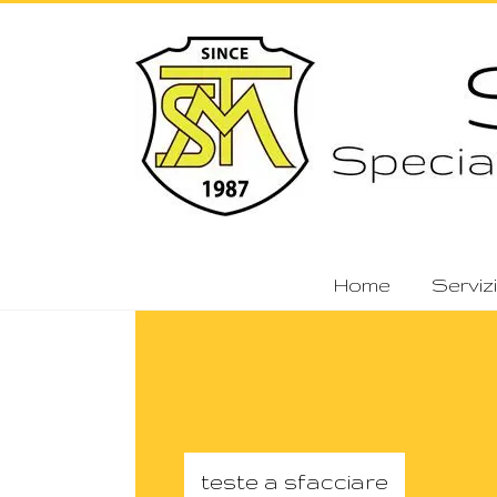
Skip
to
STM
content
Special
Tools
Manufacturing
Home
Servizi
teste a sfacciare