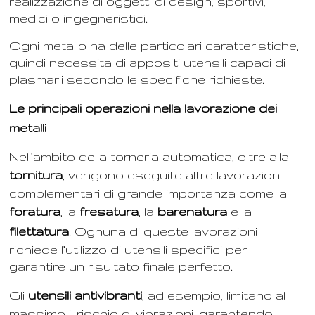
realizzazione di oggetti di design, sportivi,
medici o ingegneristici.
Ogni metallo ha delle particolari caratteristiche,
quindi necessita di appositi utensili capaci di
plasmarli secondo le specifiche richieste.
Le principali operazioni nella lavorazione dei
metalli
Nell’ambito della torneria automatica, oltre alla
tornitura
, vengono eseguite altre lavorazioni
complementari di grande importanza come la
foratura
, la
fresatura
, la
barenatura
e la
filettatura
. Ognuna di queste lavorazioni
richiede l’utilizzo di utensili specifici per
garantire un risultato finale perfetto.
Gli
utensili antivibranti
, ad esempio, limitano al
massimo il rischio di vibrazioni, garantendo