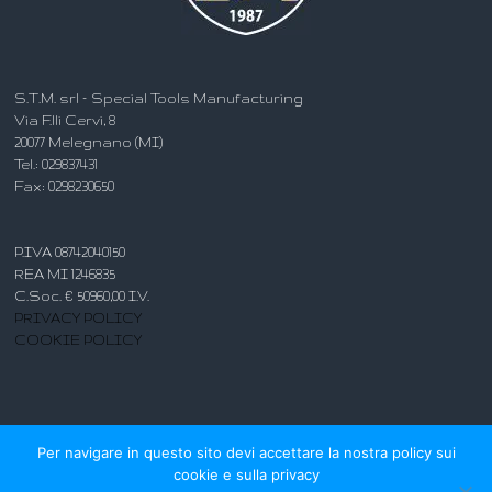
S.T.M. srl – Special Tools Manufacturing
Via F.lli Cervi, 8
20077 Melegnano (MI)
Tel.: 029837431
Fax: 0298230650
P.IVA 08742040150
REA MI 1246835
C.Soc. € 50960,00 I.V.
PRIVACY POLICY
COOKIE POLICY
Per navigare in questo sito devi accettare la nostra policy sui
cookie e sulla privacy