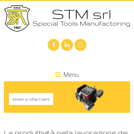
Skip
to
content
STM
Special
Tools
Manufacturing
Menu
teste a sfacciare
La produttività nella lavorazione dei