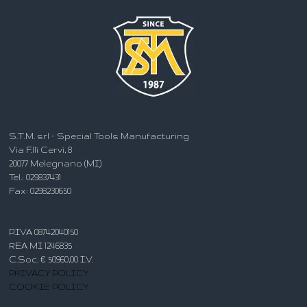
S.T.M. srl – Special Tools Manufacturing
Via F.lli Cervi, 8
20077 Melegnano (MI)
Tel.: 029837431
Fax: 0298230650
P.IVA 08742040150
REA MI 1246835
C.Soc. € 50960,00 I.V.
PRIVACY POLICY
COOKIE POLICY